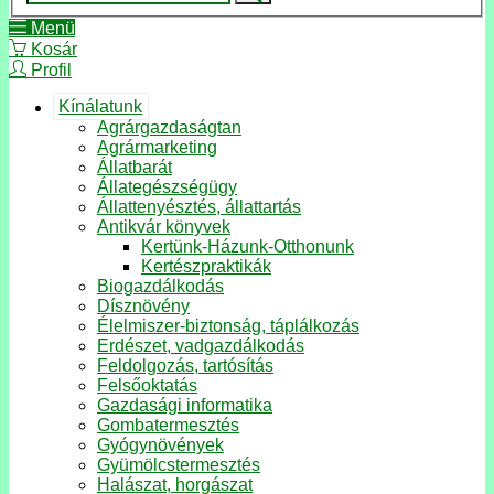
Menü
Kosár
Profil
Kínálatunk
Agrárgazdaságtan
Agrármarketing
Állatbarát
Állategészségügy
Állattenyésztés, állattartás
Antikvár könyvek
Kertünk-Házunk-Otthonunk
Kertészpraktikák
Biogazdálkodás
Dísznövény
Élelmiszer-biztonság, táplálkozás
Erdészet, vadgazdálkodás
Feldolgozás, tartósítás
Felsőoktatás
Gazdasági informatika
Gombatermesztés
Gyógynövények
Gyümölcstermesztés
Halászat, horgászat