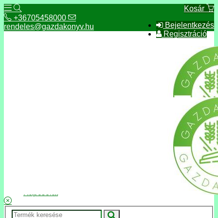
Kosár
+36705458000
Bejelentkezés
rendeles@gazdakonyv.hu
Regisztráció
+36705458000
rendeles@gazdakonyv.hu
Hírek
ÁSZF
Fizetés és szállítás
Adatkezelés, adatvédelem
Kapcsolat