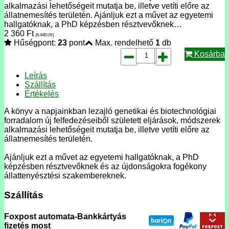
alkalmazási lehetőségeit mutatja be, illetve vetíti előre az
állatnemesítés területén. Ajánljuk ezt a művet az egyetemi
hallgatóknak, a PhD képzésben résztvevőknek…
2 360
Ft
[6.44
EUR
]
Hűségpont:
23
pont
Max. rendelhető
1
db
Kosárba
Leírás
Szállítás
Értékelés
A könyv a napjainkban lezajló genetikai és biotechnológiai
forradalom új felfedezéseiből született eljárások, módszerek
alkalmazási lehetőségeit mutatja be, illetve vetíti előre az
állatnemesítés területén.
Ajánljuk ezt a művet az egyetemi hallgatóknak, a PhD
képzésben résztvevőknek és az újdonságokra fogékony
állattenyésztési szakembereknek.
Szállítás
Foxpost automata-Bankkártyás
fizetés most