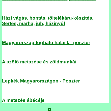
Házi vágás, bontás, töltelékáru-készítés.
Sertés, marha, juh, házinyúl
Magyarország fogható halai I. - poszter
A szőlő metszése és zöldmunkái
Lepkék Magyarországon - Poszter
A metszés ábécéje