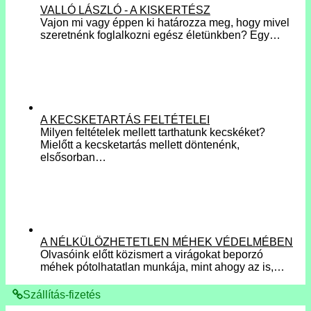
VALLÓ LÁSZLÓ - A KISKERTÉSZ
Vajon mi vagy éppen ki határozza meg, hogy mivel
szeretnénk foglalkozni egész életünkben? Egy…
A KECSKETARTÁS FELTÉTELEI
Milyen feltételek mellett tarthatunk kecskéket?
Mielőtt a kecsketartás mellett döntenénk,
elsősorban…
A NÉLKÜLÖZHETETLEN MÉHEK VÉDELMÉBEN
Olvasóink előtt közismert a virágokat beporzó
méhek pótolhatatlan munkája, mint ahogy az is,…
Szállítás-fizetés