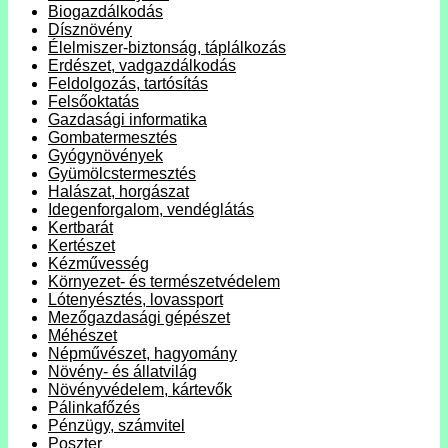
Biogazdálkodás
Dísznövény
Élelmiszer-biztonság, táplálkozás
Erdészet, vadgazdálkodás
Feldolgozás, tartósítás
Felsőoktatás
Gazdasági informatika
Gombatermesztés
Gyógynövények
Gyümölcstermesztés
Halászat, horgászat
Idegenforgalom, vendéglátás
Kertbarát
Kertészet
Kézművesség
Környezet- és természetvédelem
Lótenyésztés, lovassport
Mezőgazdasági gépészet
Méhészet
Népművészet, hagyomány
Növény- és állatvilág
Növényvédelem, kártevők
Pálinkafőzés
Pénzügy, számvitel
Poszter