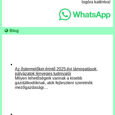
logóra kattintva!
Blog
Az őstermelőket érintő 2025.évi támogatások,
pályázatok lényeges tudnivalói
Milyen lehetőségeik vannak a kisebb
gazdálkodóknak, akik fejleszteni szeretnék
mezőgazdasági…