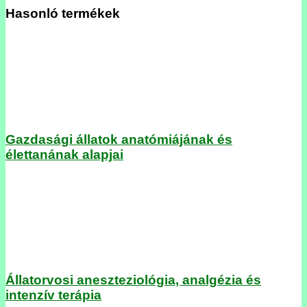
Hasonló termékek
Gazdasági állatok anatómiájának és
élettanának alapjai
Állatorvosi aneszteziológia, analgézia és
intenzív terápia