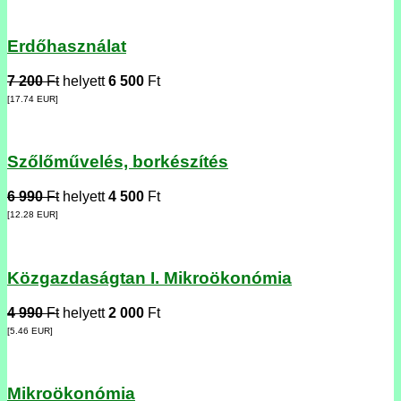
Erdőhasználat
7 200
Ft
helyett
6 500
Ft
[17.74
EUR
]
Szőlőművelés, borkészítés
6 990
Ft
helyett
4 500
Ft
[12.28
EUR
]
Közgazdaságtan I. Mikroökonómia
4 990
Ft
helyett
2 000
Ft
[5.46
EUR
]
Mikroökonómia