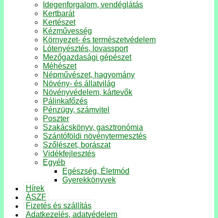
Idegenforgalom, vendéglátás
Kertbarát
Kertészet
Kézművesség
Környezet- és természetvédelem
Lótenyésztés, lovassport
Mezőgazdasági gépészet
Méhészet
Népművészet, hagyomány
Növény- és állatvilág
Növényvédelem, kártevők
Pálinkafőzés
Pénzügy, számvitel
Poszter
Szakácskönyv, gasztronómia
Szántóföldi növénytermesztés
Szőlészet, borászat
Vidékfejlesztés
Egyéb
Egészség, Életmód
Gyerekkönyvek
Hírek
ÁSZF
Fizetés és szállítás
Adatkezelés, adatvédelem