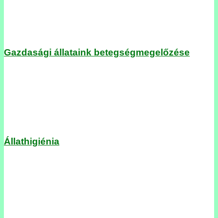
Gazdasági állataink betegségmegelőzése
Állathigiénia