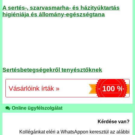
A sertés-, szarvasmarha- és házityúktartás
higiéniája és állomány-egészségtana
Sertésbetegségekről tenyésztőknek
100 %
Vásárlóink írták »
Online ügyfélszolgálat
Kérdése van?
Kollégánkat eléri a WhatsAppon keresztül az alábbi