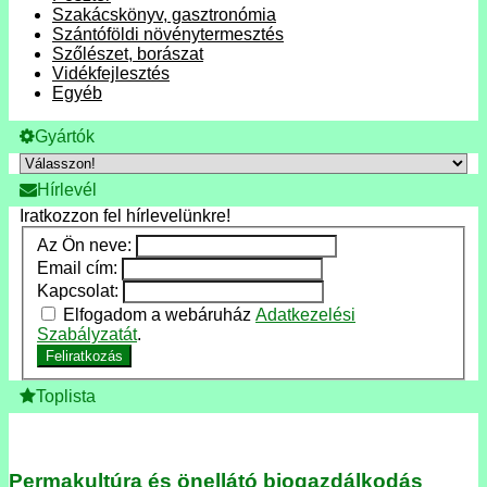
Szakácskönyv, gasztronómia
Szántóföldi növénytermesztés
Szőlészet, borászat
Vidékfejlesztés
Egyéb
Gyártók
Hírlevél
Iratkozzon fel hírlevelünkre!
Az Ön neve:
Email cím:
Kapcsolat:
Elfogadom a webáruház
Adatkezelési
Szabályzatát
.
Feliratkozás
Toplista
Permakultúra és önellátó biogazdálkodás