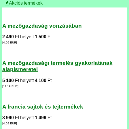
Akciós termékek
A mezőgazdaság vonzásában
2 490
Ft
helyett
1 500
Ft
[4.09
EUR
]
A mezőgazdasági termelés gyakorlatának
alapismeretei
5 100
Ft
helyett
4 100
Ft
[11.19
EUR
]
A francia sajtok és tejtermékek
3 990
Ft
helyett
1 499
Ft
[4.09
EUR
]