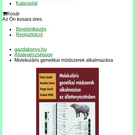
Kapcsolat
Kosár
Az Ön kosara üres.
Bejelentkezés
Regisztráció
gazdakonyv.hu
Állategészségügy
Molekuláris genetikai módszerek alkalmazása