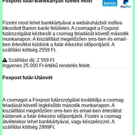
Foxpost futár-Bankkártyás fizetés most
Fizetni most lehet bankkártyával a webáruházból indítva
titkosított Barion banki felületen. A csomagot a Foxpost
futárszolgálat kézbesíti a csomag feladását követő második
munkanapon. A kiszállítást megelőzően sms-ben és email-
ben értesítést küldünk a futár érkezési időpontjáról. A
szállítási költség 2559 Ft.
Szállítási díj: 2 559
Ft
Ingyenes 25 000
Ft
értékű rendelés felett.
Foxpost futár-Utánvét
A csomagot a Foxpost futárszolgálat továbbítja a csomag
feladását követő legkésőbb második munkanapon. A
kiszállítást megelőzően sms-ben és email-ben értesítést
küldenek a futár érkezési időpontjáról. Fizetni a csomag
átvételekor lehet bankkártyával, vagy készpénzzel. A
szállítási költség 2999Ft.