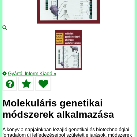
Gyártó:
Inform Kiadó
»
Molekuláris genetikai
módszerek alkalmazása
A könyv a napjainkban lezajló genetikai és biotechnológiai
forradalom új felfedezéseiből született eljárások, módszerek