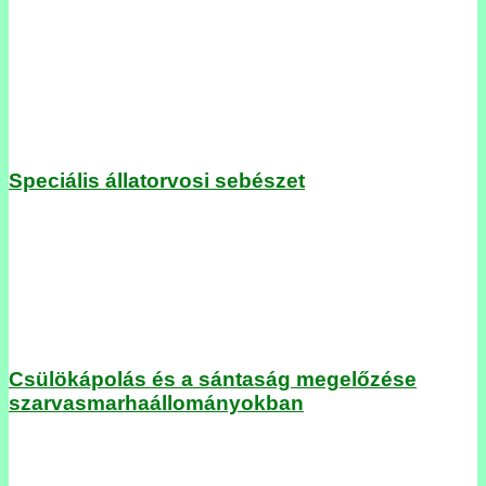
Speciális állatorvosi sebészet
Csülökápolás és a sántaság megelőzése
szarvasmarhaállományokban