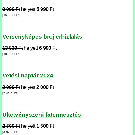
9 990
Ft
helyett
5 990
Ft
[16.35
EUR
]
Versenyképes brojlerhizlalás
13 830
Ft
helyett
6 990
Ft
[19.08
EUR
]
Vetési naptár 2024
2 990
Ft
helyett
2 000
Ft
[5.46
EUR
]
Ültetvényszerű fatermesztés
2 500
Ft
helyett
1 500
Ft
[4.09
EUR
]