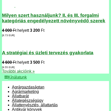
Milyen szert használjunk? II. és III. forgalmi
kategóriás engedélyezett növényvédő szerek
4 000
Ft
helyett
3 200
Ft
[8.73
EUR
]
A stratégiai és üzleti tervezés gyakorlata
4 600
Ft
helyett
3 500
Ft
[9.55
EUR
]
További akcióink »
Kínálatunk
Agrárgazdaságtan
Agrármarketing
Állatbarát
Állategészségügy
Állattenyésztés, állattartás
Antikvár könyvek