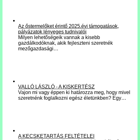
Az őstermelőket érintő 2025.évi támogatások,
pályázatok lényeges tudnivalói
Milyen lehetőségeik vannak a kisebb
gazdálkodóknak, akik fejleszteni szeretnék
mezőgazdasági…
VALLÓ LÁSZLÓ - A KISKERTÉSZ
Vajon mi vagy éppen ki határozza meg, hogy mivel
szeretnénk foglalkozni egész életünkben? Egy…
A KECSKETARTÁS FELTÉTELEI