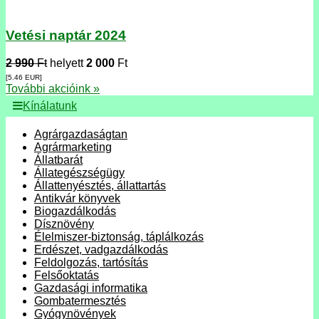
Vetési naptár 2024
2 990
Ft
helyett
2 000
Ft
[5.46
EUR
]
További akcióink »
Kínálatunk
Agrárgazdaságtan
Agrármarketing
Állatbarát
Állategészségügy
Állattenyésztés, állattartás
Antikvár könyvek
Biogazdálkodás
Dísznövény
Élelmiszer-biztonság, táplálkozás
Erdészet, vadgazdálkodás
Feldolgozás, tartósítás
Felsőoktatás
Gazdasági informatika
Gombatermesztés
Gyógynövények