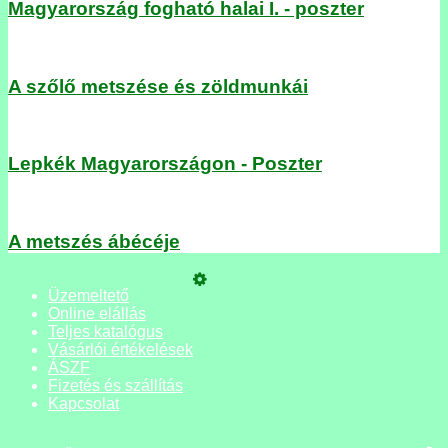
Magyarország fogható halai I. - poszter
A szőlő metszése és zöldmunkái
Lepkék Magyarországon - Poszter
A metszés ábécéje
Üzemeltető
Online elállás
Teljes katalógus
Vásárlói értékelések
ÁSZF
Fizetés és szállítás
Kapcsolat