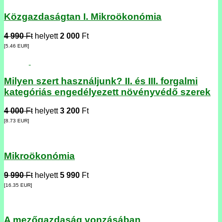
Közgazdaságtan I. Mikroökonómia
4 990
Ft
helyett
2 000
Ft
[5.46
EUR
]
Milyen szert használjunk? II. és III. forgalmi
kategóriás engedélyezett növényvédő szerek
4 000
Ft
helyett
3 200
Ft
[8.73
EUR
]
Mikroökonómia
9 990
Ft
helyett
5 990
Ft
[16.35
EUR
]
A mezőgazdaság vonzásában