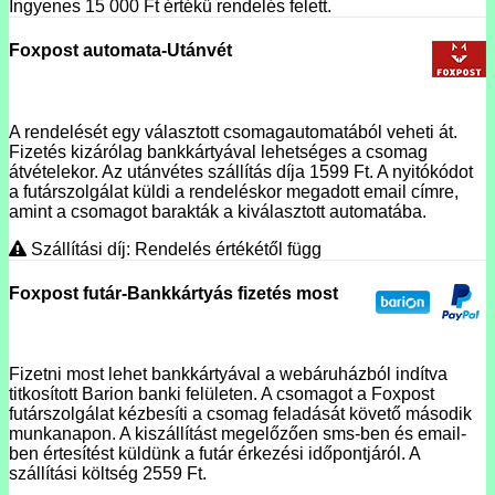
Ingyenes 15 000
Ft
értékű rendelés felett.
Foxpost automata-Utánvét
A rendelését egy választott csomagautomatából veheti át.
Fizetés kizárólag bankkártyával lehetséges a csomag
átvételekor. Az utánvétes szállítás díja 1599 Ft. A nyitókódot
a futárszolgálat küldi a rendeléskor megadott email címre,
amint a csomagot barakták a kiválasztott automatába.
Szállítási díj: Rendelés értékétől függ
Foxpost futár-Bankkártyás fizetés most
Fizetni most lehet bankkártyával a webáruházból indítva
titkosított Barion banki felületen. A csomagot a Foxpost
futárszolgálat kézbesíti a csomag feladását követő második
munkanapon. A kiszállítást megelőzően sms-ben és email-
ben értesítést küldünk a futár érkezési időpontjáról. A
szállítási költség 2559 Ft.