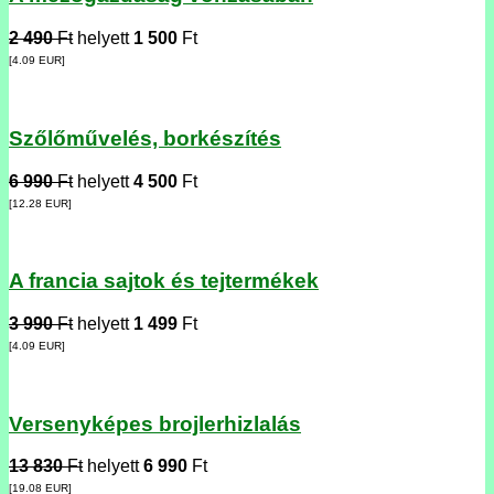
2 490
Ft
helyett
1 500
Ft
[4.09
EUR
]
Szőlőművelés, borkészítés
6 990
Ft
helyett
4 500
Ft
[12.28
EUR
]
A francia sajtok és tejtermékek
3 990
Ft
helyett
1 499
Ft
[4.09
EUR
]
Versenyképes brojlerhizlalás
13 830
Ft
helyett
6 990
Ft
[19.08
EUR
]