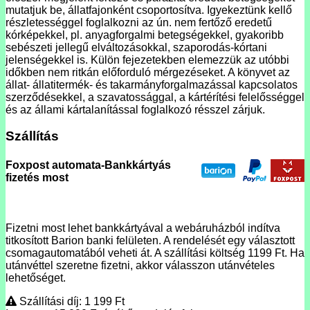
mutatjuk be, állatfajonként csoportosítva. Igyekeztünk kellő
részletességgel foglalkozni az ún. nem fertőző eredetű
kórképekkel, pl. anyagforgalmi betegségekkel, gyakoribb
sebészeti jellegű elváltozásokkal, szaporodás-kórtani
jelenségekkel is. Külön fejezetekben elemezzük az utóbbi
időkben nem ritkán előforduló mérgezéseket. A könyvet az
állat- állatitermék- és takarmányforgalmazással kapcsolatos
szerződésekkel, a szavatossággal, a kártérítési felelősséggel
és az állami kártalanítással foglalkozó résszel zárjuk.
Szállítás
Foxpost automata-Bankkártyás
fizetés most
Fizetni most lehet bankkártyával a webáruházból indítva
titkosított Barion banki felületen. A rendelését egy választott
csomagautomatából veheti át. A szállítási költség 1199 Ft. Ha
utánvéttel szeretne fizetni, akkor válasszon utánvételes
lehetőséget.
Szállítási díj: 1 199
Ft