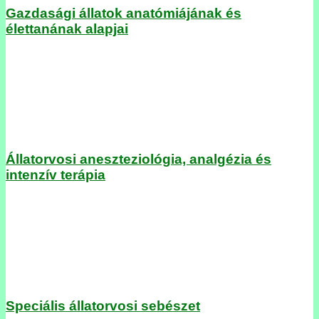
Gazdasági állatok anatómiájának és
élettanának alapjai
Állatorvosi aneszteziológia, analgézia és
intenzív terápia
Speciális állatorvosi sebészet