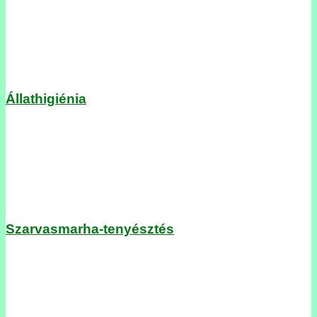
Állathigiénia
Szarvasmarha-tenyésztés