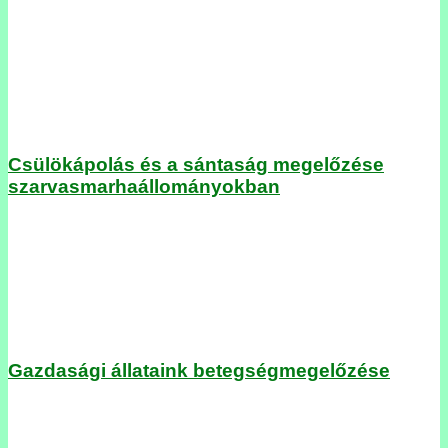
Csülökápolás és a sántaság megelőzése
szarvasmarhaállományokban
Gazdasági állataink betegségmegelőzése