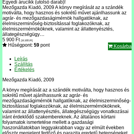
Egyedi árucikk (utolsó darab)!
Mezőgazda Kiadó, 2009 A könyv megírását az a szándék
motiválta, hogy hasznos és sokrétű művet ajánlhassunk az
agrár- és mezőgazdaságimérnök hallgatóknak, az
élelmiszerminőség-biztosítással foglakozóknak, az
élelmiszermérnököknek, valamint az állattenyésztés,
állategészségügy…
5 900
Ft
[16.10
EUR
]
Hűségpont:
59
pont
Kosárba
Leírás
Szállítás
Értékelés
Mezőgazda Kiadó, 2009
A könyv megírását az a szándék motiválta, hogy hasznos és
sokrétű művet ajánlhassunk az agrár- és
mezőgazdaságimérnök hallgatóknak, az élelmiszerminőség-
biztosítással foglakozóknak, az élelmiszermérnököknek,
valamint az állattenyésztés, állategészségügy vonatkozásai
iránt érdeklődő szakembereknek. Az általános kórtani
folyamatok ismertetése mellett a gazdasági
haszonállatokban leggyakrabban vagy az elmúlt években
először megjelent fertőző és parazita eredetű betegségeket