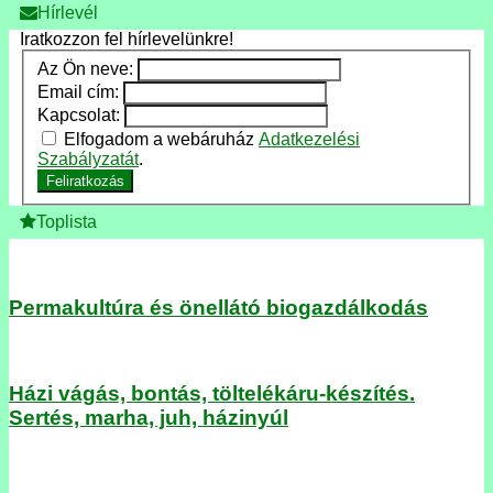
Hírlevél
Iratkozzon fel hírlevelünkre!
Az Ön neve:
Email cím:
Kapcsolat:
Elfogadom a webáruház
Adatkezelési
Szabályzatát
.
Feliratkozás
Toplista
Permakultúra és önellátó biogazdálkodás
Házi vágás, bontás, töltelékáru-készítés.
Sertés, marha, juh, házinyúl