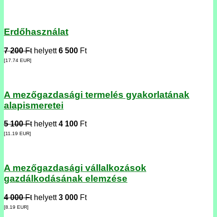
Erdőhasználat
7 200
Ft
helyett
6 500
Ft
[17.74
EUR
]
A mezőgazdasági termelés gyakorlatának
alapismeretei
5 100
Ft
helyett
4 100
Ft
[11.19
EUR
]
A mezőgazdasági vállalkozások
gazdálkodásának elemzése
4 000
Ft
helyett
3 000
Ft
[8.19
EUR
]