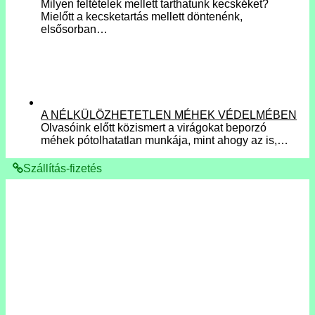
Milyen feltételek mellett tarthatunk kecskéket?
Mielőtt a kecsketartás mellett döntenénk,
elsősorban…
A NÉLKÜLÖZHETETLEN MÉHEK VÉDELMÉBEN
Olvasóink előtt közismert a virágokat beporzó
méhek pótolhatatlan munkája, mint ahogy az is,…
Szállítás-fizetés