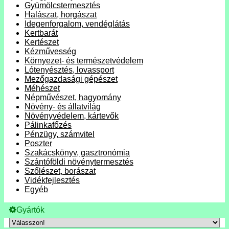
Gyümölcstermesztés
Halászat, horgászat
Idegenforgalom, vendéglátás
Kertbarát
Kertészet
Kézművesség
Környezet- és természetvédelem
Lótenyésztés, lovassport
Mezőgazdasági gépészet
Méhészet
Népművészet, hagyomány
Növény- és állatvilág
Növényvédelem, kártevők
Pálinkafőzés
Pénzügy, számvitel
Poszter
Szakácskönyv, gasztronómia
Szántóföldi növénytermesztés
Szőlészet, borászat
Vidékfejlesztés
Egyéb
Gyártók