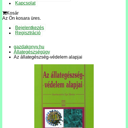
Kapcsolat
Kosár
Az Ön kosara üres.
Bejelentkezés
Regisztráció
gazdakonyv.hu
Állategészségügy
Az állategészség-védelem alapjai