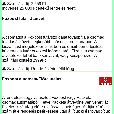
Szállítási díj: 2 559
Ft
Ingyenes 25 000
Ft
értékű rendelés felett.
Foxpost futár-Utánvét
A csomagot a Foxpost futárszolgálat továbbítja a csomag
feladását követő legkésőbb második munkanapon. A
kiszállítást megelőzően sms-ben és email-ben értesítést
küldenek a futár érkezési időpontjáról. Fizetni a csomag
átvételekor lehet bankkártyával, vagy készpénzzel. A
szállítási költség 2999Ft.
Szállítási díj: Rendelés értékétől függ
Foxpost automata-Előre utalás
A rendelését egy választott Foxpost vagy Packeta
csomagautomatából illetve Packeta átvevőhelyen veheti át.
Fizetés kizárólag előre utalással lehetséges. A díjbekérő
számlát e rendelés beérkezése után állítjuk ki és továbbítjuk