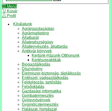
Menü
Kosár
Profil
Kínálatunk
Agrárgazdaságtan
Agrármarketing
Állatbarát
Állategészségügy
Állattenyésztés, állattartás
Antikvár könyvek
Kertünk-Házunk-Otthonunk
Kertészpraktikák
Biogazdálkodás
Dísznövény
Élelmiszer-biztonság, táplálkozás
Erdészet, vadgazdálkodás
Feldolgozás, tartósítás
Felsőoktatás
Gazdasági informatika
Gombatermesztés
Gyógynövények
Gyümölcstermesztés
Halászat, horgászat