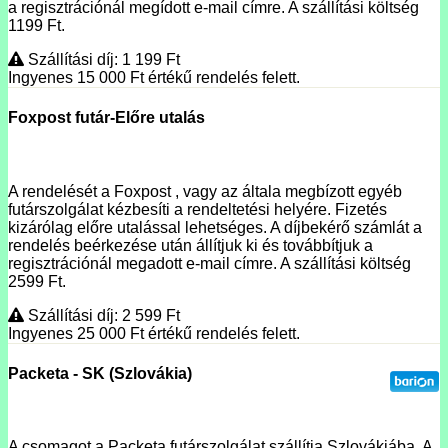
a regisztrációnál megídott e-mail címre. A szállítási költség
1199 Ft.
Szállítási díj: 1 199
Ft
Ingyenes 15 000
Ft
értékű rendelés felett.
Foxpost futár-Előre utalás
A rendelését a Foxpost , vagy az általa megbízott egyéb
futárszolgálat kézbesíti a rendeltetési helyére. Fizetés
kizárólag előre utalással lehetséges. A díjbekérő számlát a
rendelés beérkezése után állítjuk ki és továbbítjuk a
regisztrációnál megadott e-mail címre. A szállítási költség
2599 Ft.
Szállítási díj: 2 599
Ft
Ingyenes 25 000
Ft
értékű rendelés felett.
Packeta - SK (Szlovákia)
A csomagot a Packeta futárszolgálat szállítja Szlovákiába. A