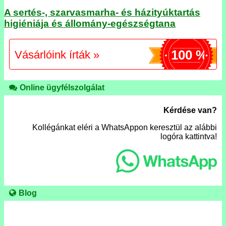
A sertés-, szarvasmarha- és házityúktartás
higiéniája és állomány-egészségtana
100 %
Vásárlóink írták »
Online ügyfélszolgálat
Kérdése van?
Kollégánkat eléri a WhatsAppon keresztül az alábbi
logóra kattintva!
Blog