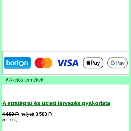
Akciós termékek
A stratégiai és üzleti tervezés gyakorlata
4 600
Ft
helyett
3 500
Ft
[9.55
EUR
]