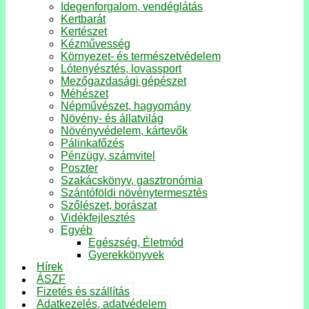
Idegenforgalom, vendéglátás
Kertbarát
Kertészet
Kézművesség
Környezet- és természetvédelem
Lótenyésztés, lovassport
Mezőgazdasági gépészet
Méhészet
Népművészet, hagyomány
Növény- és állatvilág
Növényvédelem, kártevők
Pálinkafőzés
Pénzügy, számvitel
Poszter
Szakácskönyv, gasztronómia
Szántóföldi növénytermesztés
Szőlészet, borászat
Vidékfejlesztés
Egyéb
Egészség, Életmód
Gyerekkönyvek
Hírek
ÁSZF
Fizetés és szállítás
Adatkezelés, adatvédelem