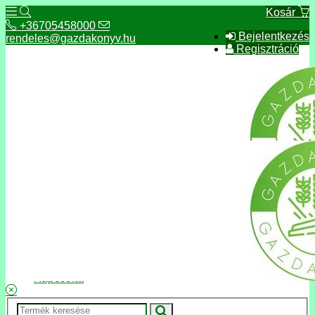
Kosár
+36705458000
Bejelentkezés
rendeles@gazdakonyv.hu
Regisztráció
+36705458000
rendeles@gazdakonyv.hu
Hírek
ÁSZF
Fizetés és szállítás
Adatkezelés, adatvédelem
Kapcsolat