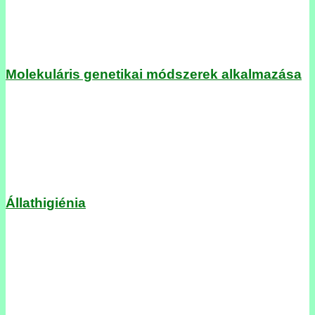
Molekuláris genetikai módszerek alkalmazása
Állathigiénia