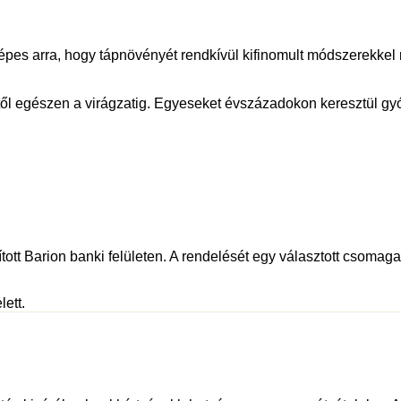
épes arra, hogy tápnövényét rendkívül kifinomult módszerekkel 
 egészen a virágzatig. Egyeseket évszázadokon keresztül gyóg
tott Barion banki felületen. A rendelését egy választott csomagau
lett.