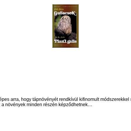
épes arra, hogy tápnövényét rendkívül kifinomult módszerekkel 
k a növények minden részén képződhetnek…