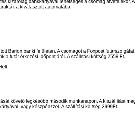
és kizárólag bankkártyával lehetséges a csomag átvételekor. Az 
rakták a kiválasztott automatába.
sított Barion banki felületen. A csomagot a Foxpost futárszolgá
 a futár érkezési időpontjáról. A szállítási költség 2559 Ft.
lett.
dását követő legkésőbb második munkanapon. A kiszállítást meg
kártyával, vagy készpénzzel. A szállítási költség 2999Ft.