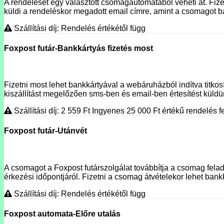
A rendelését egy választott csomagautomatából veheti át. Fizet
küldi a rendeléskor megadott email címre, amint a csomagot ba
Szállítási díj: Rendelés értékétől függ
Foxpost futár-Bankkártyás fizetés most
Fizetni most lehet bankkártyával a webáruházból indítva titko
kiszállítást megelőzően sms-ben és email-ben értesítést küldünk
Szállítási díj: 2 559
Ft
Ingyenes 25 000
Ft
értékű rendelés fe
Foxpost futár-Utánvét
A csomagot a Foxpost futárszolgálat továbbítja a csomag fela
érkezési időpontjáról. Fizetni a csomag átvételekor lehet bank
Szállítási díj: Rendelés értékétől függ
Foxpost automata-Előre utalás