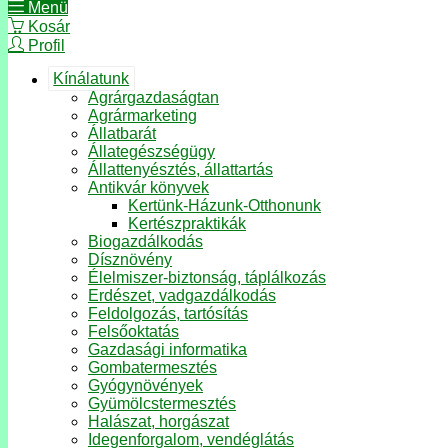
Menü
Kosár
Profil
Kínálatunk
Agrárgazdaságtan
Agrármarketing
Állatbarát
Állategészségügy
Állattenyésztés, állattartás
Antikvár könyvek
Kertünk-Házunk-Otthonunk
Kertészpraktikák
Biogazdálkodás
Dísznövény
Élelmiszer-biztonság, táplálkozás
Erdészet, vadgazdálkodás
Feldolgozás, tartósítás
Felsőoktatás
Gazdasági informatika
Gombatermesztés
Gyógynövények
Gyümölcstermesztés
Halászat, horgászat
Idegenforgalom, vendéglátás