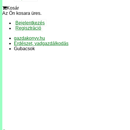
Kosár
Az Ön kosara üres.
Bejelentkezés
Regisztráció
gazdakonyv.hu
Erdészet, vadgazdálkodás
Gubacsok