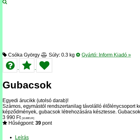
Csóka György
Súly: 0.3 kg
Gyártó:
Inform Kiadó
»
Gubacsok
Egyedi árucikk (utolsó darab)!
Számos, egymástól rendszertanilag távolálló élőlénycsoport k
képződmények, gubacsok létrehozására késztesse. Gubacso
3 990
Ft
[10.89
EUR
]
Hűségpont:
39
pont
Leírás