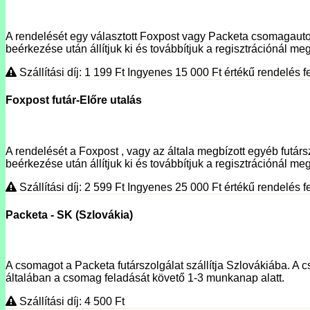
A rendelését egy választott Foxpost vagy Packeta csomagautoma
beérkezése után állítjuk ki és továbbítjuk a regisztrációnál megí
Szállítási díj: 1 199
Ft
Ingyenes 15 000
Ft
értékű rendelés fe
Foxpost futár-Előre utalás
A rendelését a Foxpost , vagy az általa megbízott egyéb futársz
beérkezése után állítjuk ki és továbbítjuk a regisztrációnál meg
Szállítási díj: 2 599
Ft
Ingyenes 25 000
Ft
értékű rendelés fe
Packeta - SK (Szlovákia)
A csomagot a Packeta futárszolgálat szállítja Szlovákiába. A c
általában a csomag feladását követő 1-3 munkanap alatt.
Szállítási díj: 4 500
Ft