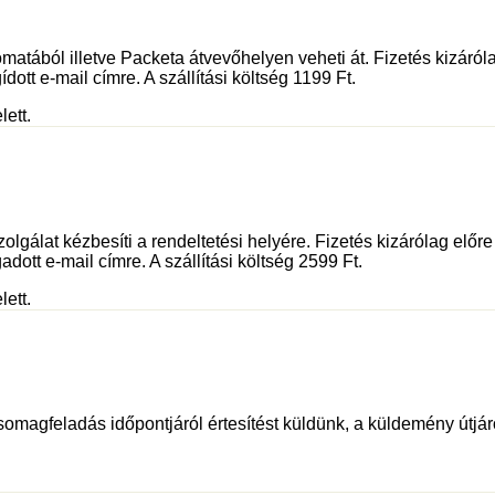
tából illetve Packeta átvevőhelyen veheti át. Fizetés kizáróla
dott e-mail címre. A szállítási költség 1199 Ft.
lett.
olgálat kézbesíti a rendeltetési helyére. Fizetés kizárólag előr
adott e-mail címre. A szállítási költség 2599 Ft.
lett.
somagfeladás időpontjáról értesítést küldünk, a küldemény útjáró