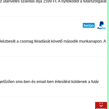
utánvétes szállítás díja 1599 Ft. A nyitókódot a futárszolgálat
lat kézbesíti a csomag feladását követő második munkanapon. A
előzően sms-ben és email-ben értesítést küldenek a futár