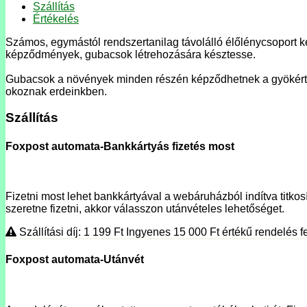
Szállítás
Értékelés
Számos, egymástól rendszertanilag távolálló élőlénycsoport k
képződmények, gubacsok létrehozására késztesse.
Gubacsok a növények minden részén képződhetnek a gyökértől
okoznak erdeinkben.
Szállítás
Foxpost automata-Bankkártyás fizetés most
Fizetni most lehet bankkártyával a webáruházból indítva titkosí
szeretne fizetni, akkor válasszon utánvételes lehetőséget.
Szállítási díj: 1 199
Ft
Ingyenes 15 000
Ft
értékű rendelés fe
Foxpost automata-Utánvét