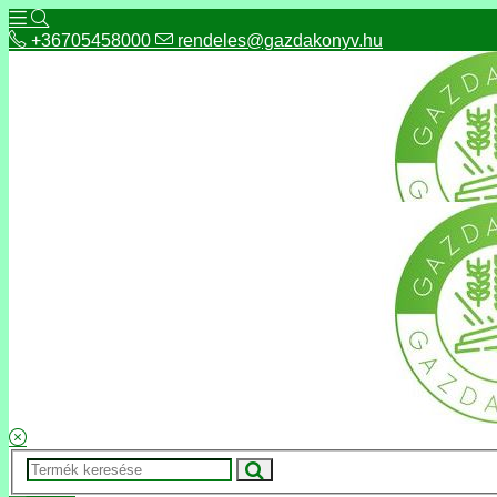
+36705458000
rendeles@gazdakonyv.hu
+36705458000
rendeles@gazdakonyv.hu
Hírek
ÁSZF
Fizetés és szállítás
Adatkezelés, adatvédelem
Kapcsolat