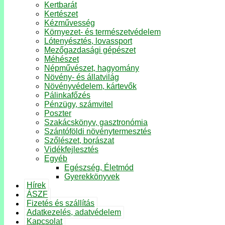
Kertbarát
Kertészet
Kézművesség
Környezet- és természetvédelem
Lótenyésztés, lovassport
Mezőgazdasági gépészet
Méhészet
Népművészet, hagyomány
Növény- és állatvilág
Növényvédelem, kártevők
Pálinkafőzés
Pénzügy, számvitel
Poszter
Szakácskönyv, gasztronómia
Szántóföldi növénytermesztés
Szőlészet, borászat
Vidékfejlesztés
Egyéb
Egészség, Életmód
Gyerekkönyvek
Hírek
ÁSZF
Fizetés és szállítás
Adatkezelés, adatvédelem
Kapcsolat