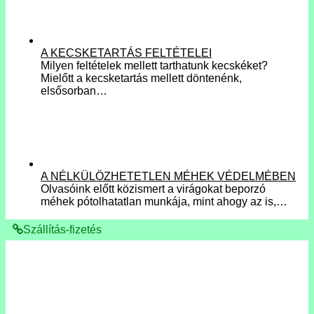
A KECSKETARTÁS FELTÉTELEI
Milyen feltételek mellett tarthatunk kecskéket?
Mielőtt a kecsketartás mellett döntenénk,
elsősorban…
A NÉLKÜLÖZHETETLEN MÉHEK VÉDELMÉBEN
Olvasóink előtt közismert a virágokat beporzó
méhek pótolhatatlan munkája, mint ahogy az is,…
Szállítás-fizetés