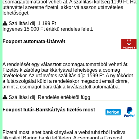
csomagautomatából veheti át. A szállítási költség 1199 Ft. Ha
utánvéttel szeretne fizetni, akkor válasszon utánvételes
lehetőséget.
Szállítási díj: 1 199
Ft
Ingyenes 15 000
Ft
értékű rendelés felett.
Foxpost automata-Utánvét
A rendelését egy választott csomagautomatából veheti át.
Fizetés kizárólag bankkártyával lehetséges a csomag
átvételekor. Az utánvétes szállítás díja 1599 Ft. A nyitókódot
a futárszolgálat küldi a rendeléskor megadott email címre,
amint a csomagot barakták a kiválasztott automatába.
Szállítási díj: Rendelés értékétől függ
Foxpost futár-Bankkártyás fizetés most
Fizetni most lehet bankkártyával a webáruházból indítva
titkosított Barion banki felületen. A csomagot a Foxpost