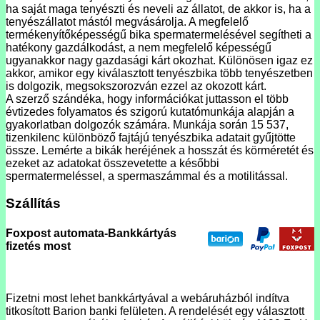
ha saját maga tenyészti és neveli az állatot, de akkor is, ha a
tenyészállatot mástól megvásárolja. A megfelelő
termékenyítőképességű bika spermatermelésével segítheti a
hatékony gazdálkodást, a nem megfelelő képességű
ugyanakkor nagy gazdasági kárt okozhat. Különösen igaz ez
akkor, amikor egy kiválasztott tenyészbika több tenyészetben
is dolgozik, megsokszorozván ezzel az okozott kárt.
A szerző szándéka, hogy információkat juttasson el több
évtizedes folyamatos és szigorú kutatómunkája alapján a
gyakorlatban dolgozók számára. Munkája során 15 537,
tizenkilenc különböző fajtájú tenyészbika adatait gyűjtötte
össze. Lemérte a bikák heréjének a hosszát és körméretét és
ezeket az adatokat összevetette a későbbi
spermatermeléssel, a spermaszámmal és a motilitással.
Szállítás
Foxpost automata-Bankkártyás
fizetés most
Fizetni most lehet bankkártyával a webáruházból indítva
titkosított Barion banki felületen. A rendelését egy választott