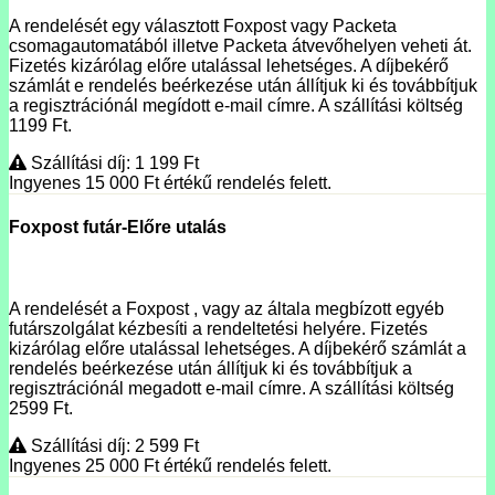
A rendelését egy választott Foxpost vagy Packeta
csomagautomatából illetve Packeta átvevőhelyen veheti át.
Fizetés kizárólag előre utalással lehetséges. A díjbekérő
számlát e rendelés beérkezése után állítjuk ki és továbbítjuk
a regisztrációnál megídott e-mail címre. A szállítási költség
1199 Ft.
Szállítási díj: 1 199
Ft
Ingyenes 15 000
Ft
értékű rendelés felett.
Foxpost futár-Előre utalás
A rendelését a Foxpost , vagy az általa megbízott egyéb
futárszolgálat kézbesíti a rendeltetési helyére. Fizetés
kizárólag előre utalással lehetséges. A díjbekérő számlát a
rendelés beérkezése után állítjuk ki és továbbítjuk a
regisztrációnál megadott e-mail címre. A szállítási költség
2599 Ft.
Szállítási díj: 2 599
Ft
Ingyenes 25 000
Ft
értékű rendelés felett.