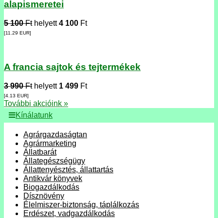
alapismeretei
5 100
Ft
helyett
4 100
Ft
[11.29
EUR
]
A francia sajtok és tejtermékek
3 990
Ft
helyett
1 499
Ft
[4.13
EUR
]
További akcióink »
Kínálatunk
Agrárgazdaságtan
Agrármarketing
Állatbarát
Állategészségügy
Állattenyésztés, állattartás
Antikvár könyvek
Biogazdálkodás
Dísznövény
Élelmiszer-biztonság, táplálkozás
Erdészet, vadgazdálkodás