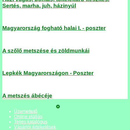
Sertés, marha, juh, házinyúl
Magyarország fogható halai I. - poszter
A szőlő metszése és zöldmunkái
Lepkék Magyarországon - Poszter
A metszés ábécéje
Üzemeltető
Online elállás
Teljes katalógus
Vásárlói értékelések