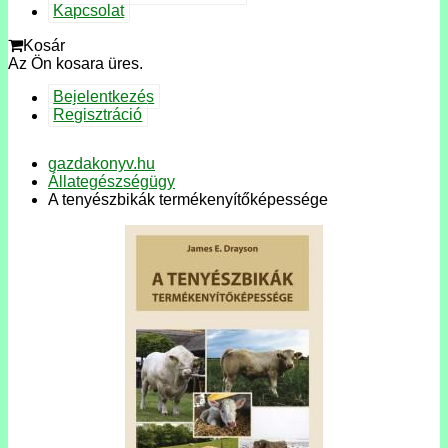
Kapcsolat
Kosár
Az Ön kosara üres.
Bejelentkezés
Regisztráció
gazdakonyv.hu
Állategészségügy
A tenyészbikák termékenyítőképessége