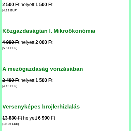
2 500
Ft
helyett
1 500
Ft
[4.13
EUR
]
Közgazdaságtan I. Mikroökonómia
4 990
Ft
helyett
2 000
Ft
[5.51
EUR
]
A mezőgazdaság vonzásában
2 490
Ft
helyett
1 500
Ft
[4.13
EUR
]
Versenyképes brojlerhizlalás
13 830
Ft
helyett
6 990
Ft
[19.25
EUR
]