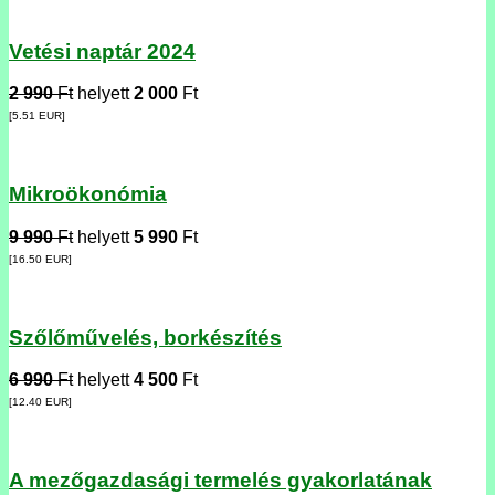
Vetési naptár 2024
2 990
Ft
helyett
2 000
Ft
[5.51
EUR
]
Mikroökonómia
9 990
Ft
helyett
5 990
Ft
[16.50
EUR
]
Szőlőművelés, borkészítés
6 990
Ft
helyett
4 500
Ft
[12.40
EUR
]
A mezőgazdasági termelés gyakorlatának