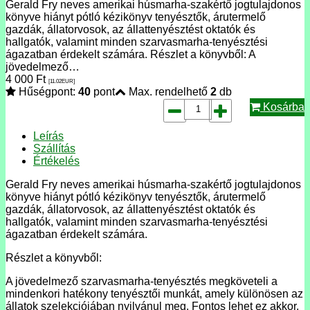
Gerald Fry neves amerikai húsmarha-szakértő jogtulajdonos
könyve hiányt pótló kézikönyv tenyésztők, árutermelő
gazdák, állatorvosok, az állattenyésztést oktatók és
hallgatók, valamint minden szarvasmarha-tenyésztési
ágazatban érdekelt számára. Részlet a könyvből: A
jövedelmező…
4 000
Ft
[11.02
EUR
]
Hűségpont:
40
pont
Max. rendelhető
2
db
Kosárba
Leírás
Szállítás
Értékelés
Gerald Fry neves amerikai húsmarha-szakértő jogtulajdonos
könyve hiányt pótló kézikönyv tenyésztők, árutermelő
gazdák, állatorvosok, az állattenyésztést oktatók és
hallgatók, valamint minden szarvasmarha-tenyésztési
ágazatban érdekelt számára.
Részlet a könyvből:
A jövedelmező szarvasmarha-tenyésztés megköveteli a
mindenkori hatékony tenyésztői munkát, amely különösen az
állatok szelekciójában nyilvánul meg. Fontos lehet ez akkor,