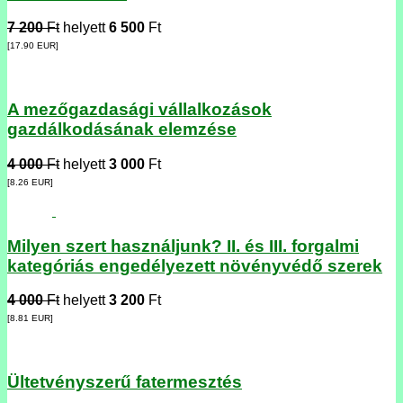
7 200
Ft
helyett
6 500
Ft
[17.90
EUR
]
A mezőgazdasági vállalkozások
gazdálkodásának elemzése
4 000
Ft
helyett
3 000
Ft
[8.26
EUR
]
Milyen szert használjunk? II. és III. forgalmi
kategóriás engedélyezett növényvédő szerek
4 000
Ft
helyett
3 200
Ft
[8.81
EUR
]
Ültetvényszerű fatermesztés