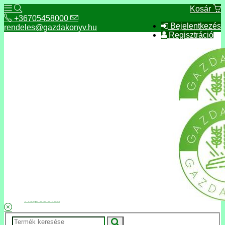
Kosár
+36705458000
Bejelentkezés
rendeles@gazdakonyv.hu
Regisztráció
+36705458000
rendeles@gazdakonyv.hu
Hírek
ÁSZF
Fizetés és szállítás
Adatkezelés, adatvédelem
Kapcsolat