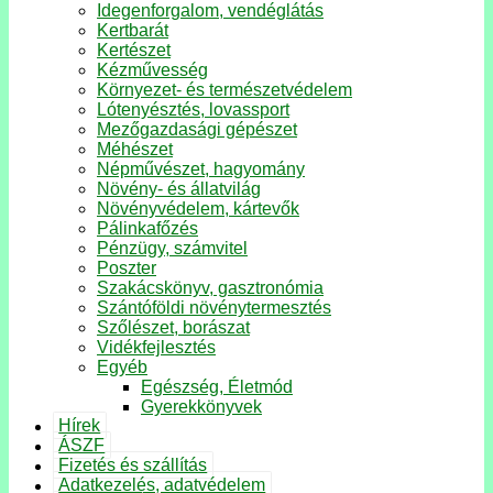
Idegenforgalom, vendéglátás
Kertbarát
Kertészet
Kézművesség
Környezet- és természetvédelem
Lótenyésztés, lovassport
Mezőgazdasági gépészet
Méhészet
Népművészet, hagyomány
Növény- és állatvilág
Növényvédelem, kártevők
Pálinkafőzés
Pénzügy, számvitel
Poszter
Szakácskönyv, gasztronómia
Szántóföldi növénytermesztés
Szőlészet, borászat
Vidékfejlesztés
Egyéb
Egészség, Életmód
Gyerekkönyvek
Hírek
ÁSZF
Fizetés és szállítás
Adatkezelés, adatvédelem