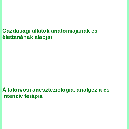
Gazdasági állatok anatómiájának és
élettanának alapjai
Állatorvosi aneszteziológia, analgézia és
intenzív terápia