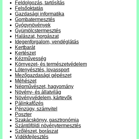
Feldolgozás, tartósítás
Felsőoktatás
Gazdasági informatika
Gombatermesztés
Gyógynövények
Gyümölcstermesztés
Halászat, horgászat
Idegenforgalom, vendéglátás
Kertbarát
Kertészet
Kézművesség
Környezet- és természetvédelem
Lótenyésztés, lovassport
Mezőgazdasági gépészet
Méhészet
Népművészet, hagyomány
Növény- és állatvilág
Növényvédelem, kártevők
Pálinkafőzés
Pénzügy, számvitel
Poszter
Szakácskönyv, gasztronómia
Szántóföldi növénytermesztés
Szőlészet, borászat
Vidékfejlesztés