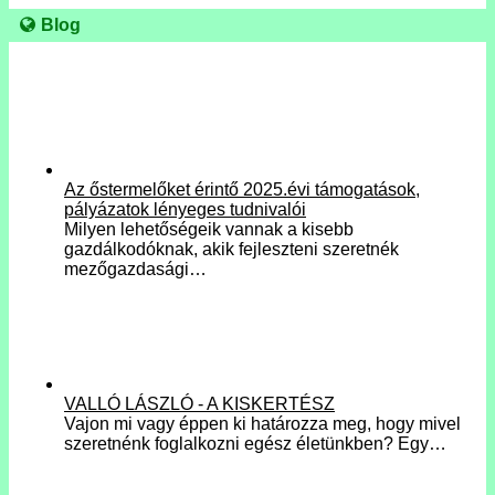
Blog
Az őstermelőket érintő 2025.évi támogatások,
pályázatok lényeges tudnivalói
Milyen lehetőségeik vannak a kisebb
gazdálkodóknak, akik fejleszteni szeretnék
mezőgazdasági…
VALLÓ LÁSZLÓ - A KISKERTÉSZ
Vajon mi vagy éppen ki határozza meg, hogy mivel
szeretnénk foglalkozni egész életünkben? Egy…