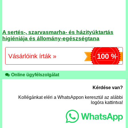
A sertés-, szarvasmarha- és házityúktartás
higiéniája és állomány-egészségtana
100 %
Vásárlóink írták »
Online ügyfélszolgálat
Kérdése van?
Kollégánkat eléri a WhatsAppon keresztül az alábbi
logóra kattintva!