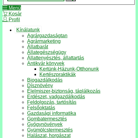
Menü
Kosár
Profil
Kínálatunk
Agrárgazdaságtan
Agrármarketing
Állatbarát
Állategészségügy
Állattenyésztés, állattartás
Antikvár könyvek
Kertünk-Házunk-Otthonunk
Kertészpraktikák
Biogazdálkodás
Dísznövény
Élelmiszer-biztonság, táplálkozás
Erdészet, vadgazdálkodás
Feldolgozás, tartósítás
Felsőoktatás
Gazdasági informatika
Gombatermesztés
Gyógynövények
Gyümölcstermesztés
Halászat, horgászat