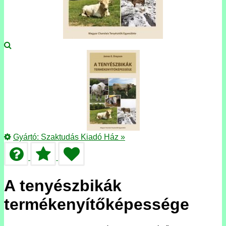
Gyártó:
Szaktudás Kiadó Ház
»
A tenyészbikák
termékenyítőképessége