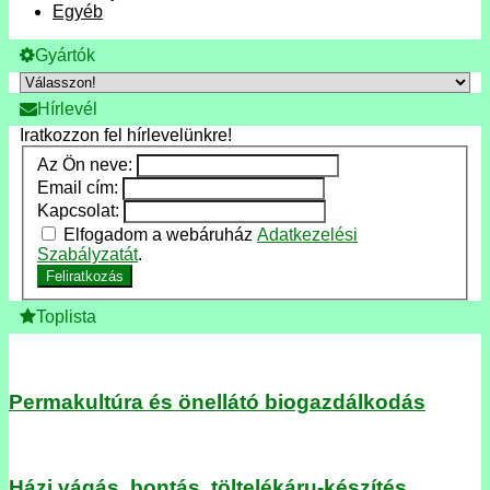
Egyéb
Gyártók
Hírlevél
Iratkozzon fel hírlevelünkre!
Az Ön neve:
Email cím:
Kapcsolat:
Elfogadom a webáruház
Adatkezelési
Szabályzatát
.
Feliratkozás
Toplista
Permakultúra és önellátó biogazdálkodás
Házi vágás, bontás, töltelékáru-készítés.