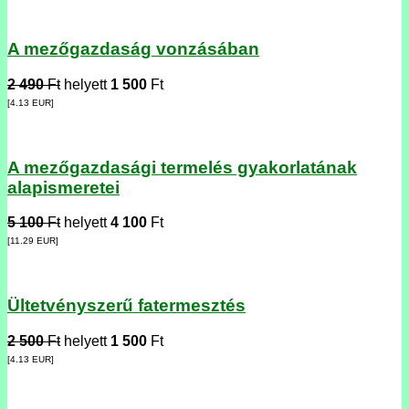
A mezőgazdaság vonzásában
2 490
Ft
helyett
1 500
Ft
[4.13
EUR
]
A mezőgazdasági termelés gyakorlatának
alapismeretei
5 100
Ft
helyett
4 100
Ft
[11.29
EUR
]
Ültetvényszerű fatermesztés
2 500
Ft
helyett
1 500
Ft
[4.13
EUR
]