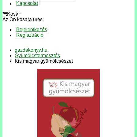
Kapcsolat
Kosár
Az Ön kosara üres.
Bejelentkezés
Regisztráció
gazdakonyv.hu
Gyümölcstermesztés
Kis magyar gyümölcsészet