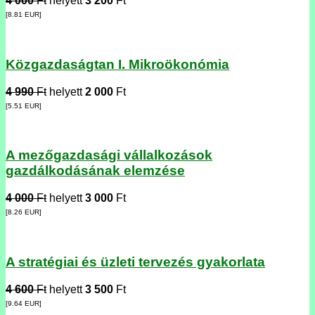
4 000
Ft
helyett
3 200
Ft
[8.81
EUR
]
Közgazdaságtan I. Mikroökonómia
4 990
Ft
helyett
2 000
Ft
[5.51
EUR
]
A mezőgazdasági vállalkozások
gazdálkodásának elemzése
4 000
Ft
helyett
3 000
Ft
[8.26
EUR
]
A stratégiai és üzleti tervezés gyakorlata
4 600
Ft
helyett
3 500
Ft
[9.64
EUR
]