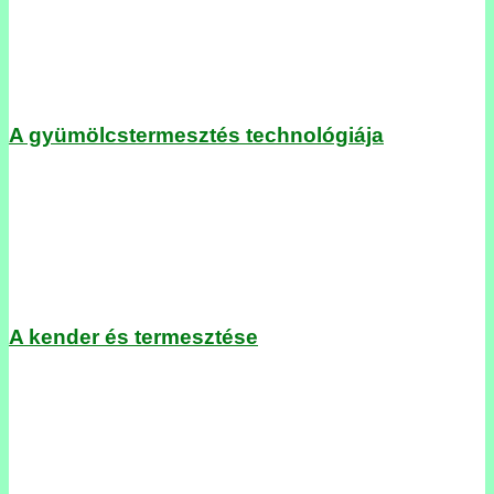
A gyümölcstermesztés technológiája
A kender és termesztése