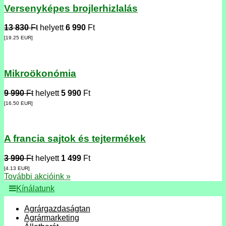
Versenyképes brojlerhizlalás
13 830
Ft
helyett
6 990
Ft
[19.25
EUR
]
Mikroökonómia
9 990
Ft
helyett
5 990
Ft
[16.50
EUR
]
A francia sajtok és tejtermékek
3 990
Ft
helyett
1 499
Ft
[4.13
EUR
]
További akcióink »
Kínálatunk
Agrárgazdaságtan
Agrármarketing