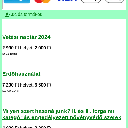
Akciós termékek
Vetési naptár 2024
2 990
Ft
helyett
2 000
Ft
[5.51
EUR
]
Erdőhasználat
7 200
Ft
helyett
6 500
Ft
[17.90
EUR
]
Milyen szert használjunk? II. és III. forgalmi
kategóriás engedélyezett növényvédő szerek