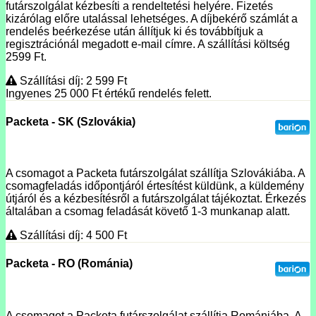
futárszolgálat kézbesíti a rendeltetési helyére. Fizetés
kizárólag előre utalással lehetséges. A díjbekérő számlát a
rendelés beérkezése után állítjuk ki és továbbítjuk a
regisztrációnál megadott e-mail címre. A szállítási költség
2599 Ft.
Szállítási díj: 2 599
Ft
Ingyenes 25 000
Ft
értékű rendelés felett.
Packeta - SK (Szlovákia)
A csomagot a Packeta futárszolgálat szállítja Szlovákiába. A
csomagfeladás időpontjáról értesítést küldünk, a küldemény
útjáról és a kézbesítésről a futárszolgálat tájékoztat. Érkezés
általában a csomag feladását követő 1-3 munkanap alatt.
Szállítási díj: 4 500
Ft
Packeta - RO (Románia)
A csomagot a Packeta futárszolgálat szállítja Romániába. A