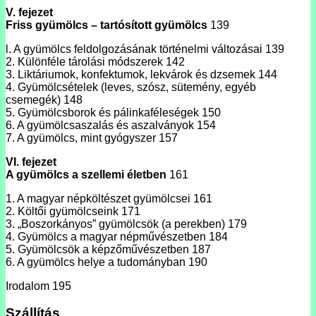
V. fejezet
Friss gyümölcs – tartósított gyümölcs
139
l. A gyümölcs feldolgozásának történelmi változásai 139
2. Különféle tárolási módszerek 142
3. Liktáriumok, konfektumok, lekvárok és dzsemek 144
4. Gyümölcsételek (leves, szósz, sütemény, egyéb
csemegék) 148
5. Gyümölcsborok és pálinkaféleségek 150
6. A gyümölcsaszalás és aszalványok 154
7. A gyümölcs, mint gyógyszer 157
VI. fejezet
A gyümölcs a szellemi életben
161
1. A magyar népköltészet gyümölcsei 161
2. Költői gyümölcseink 171
3. „Boszorkányos” gyümölcsök (a perekben) 179
4. Gyümölcs a magyar népművészetben 184
5. Gyümölcsök a képzőművészetben 187
6. A gyümölcs helye a tudományban 190
Irodalom 195
Szállítás