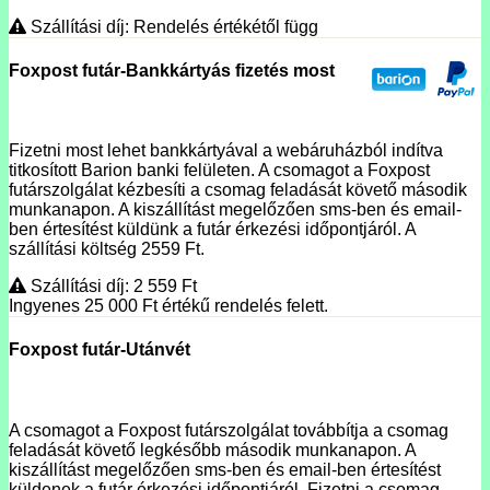
Szállítási díj: Rendelés értékétől függ
Foxpost futár-Bankkártyás fizetés most
Fizetni most lehet bankkártyával a webáruházból indítva
titkosított Barion banki felületen. A csomagot a Foxpost
futárszolgálat kézbesíti a csomag feladását követő második
munkanapon. A kiszállítást megelőzően sms-ben és email-
ben értesítést küldünk a futár érkezési időpontjáról. A
szállítási költség 2559 Ft.
Szállítási díj: 2 559
Ft
Ingyenes 25 000
Ft
értékű rendelés felett.
Foxpost futár-Utánvét
A csomagot a Foxpost futárszolgálat továbbítja a csomag
feladását követő legkésőbb második munkanapon. A
kiszállítást megelőzően sms-ben és email-ben értesítést
küldenek a futár érkezési időpontjáról. Fizetni a csomag