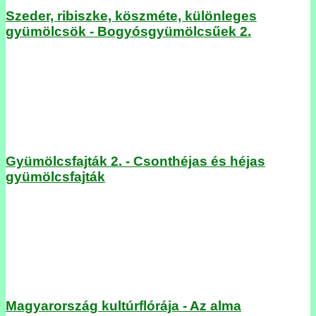
Szeder, ribiszke, köszméte, különleges
gyümölcsök - Bogyósgyümölcsűek 2.
Gyümölcsfajták 2. - Csonthéjas és héjas
gyümölcsfajták
Magyarország kultúrflórája - Az alma