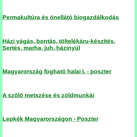
Permakultúra és önellátó biogazdálkodás
Házi vágás, bontás, töltelékáru-készítés.
Sertés, marha, juh, házinyúl
Magyarország fogható halai I. - poszter
A szőlő metszése és zöldmunkái
Lepkék Magyarországon - Poszter