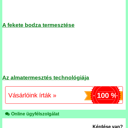
A fekete bodza termesztése
Az almatermesztés technológiája
100 %
Vásárlóink írták »
Online ügyfélszolgálat
Kérdése van?