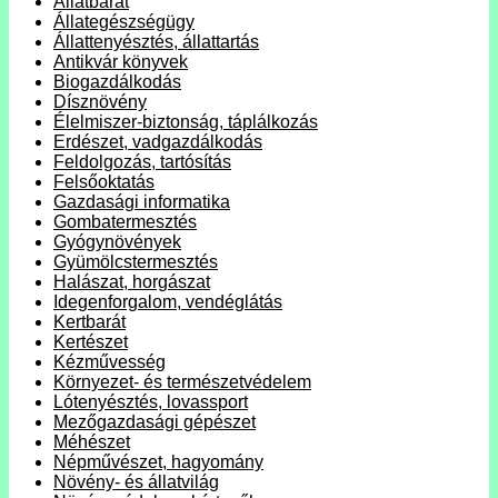
Állatbarát
Állategészségügy
Állattenyésztés, állattartás
Antikvár könyvek
Biogazdálkodás
Dísznövény
Élelmiszer-biztonság, táplálkozás
Erdészet, vadgazdálkodás
Feldolgozás, tartósítás
Felsőoktatás
Gazdasági informatika
Gombatermesztés
Gyógynövények
Gyümölcstermesztés
Halászat, horgászat
Idegenforgalom, vendéglátás
Kertbarát
Kertészet
Kézművesség
Környezet- és természetvédelem
Lótenyésztés, lovassport
Mezőgazdasági gépészet
Méhészet
Népművészet, hagyomány
Növény- és állatvilág