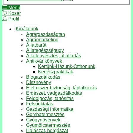
Menü
Kosár
Profil
Kínálatunk
Agrárgazdaságtan
Agrármarketing
Állatbarát
Állategészségügy
Állattenyésztés, állattartás
Antikvár könyvek
Kertünk-Házunk-Otthonunk
Kertészpraktikák
Biogazdálkodás
Dísznövény
Élelmiszer-biztonság, táplálkozás
Erdészet, vadgazdálkodás
Feldolgozás, tartósítás
Felsőoktatás
Gazdasági informatika
Gombatermesztés
Gyógynövények
Gyümölcstermesztés
Halászat, horgászat