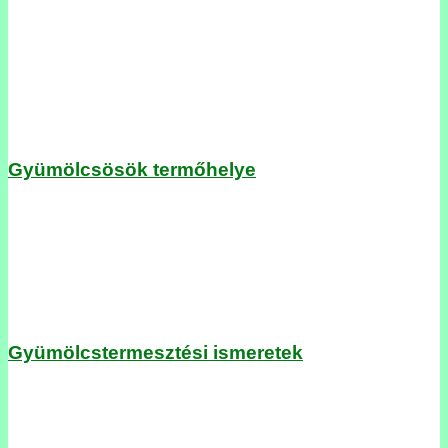
Gyümölcsösök termőhelye
Gyümölcstermesztési ismeretek