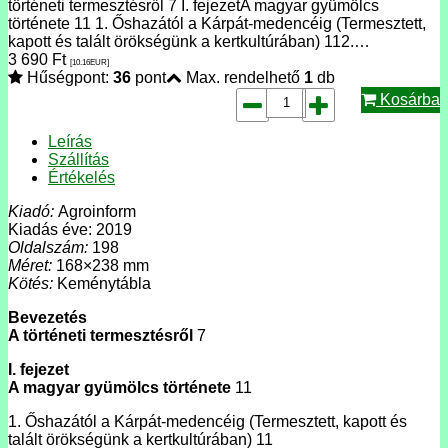
történeti termesztésről 7 I. fejezetA magyar gyümölcs
története 11 1. Őshazától a Kárpát-medencéig (Termesztett,
kapott és talált örökségünk a kertkultúrában) 112.…
3 690
Ft
[10.16
EUR
]
Hűségpont:
36
pont
Max. rendelhető
1
db
Kosárba
Leírás
Szállítás
Értékelés
Kiadó:
Agroinform
Kiadás éve: 2019
Oldalszám:
198
Méret:
168×238 mm
Kötés:
Keménytábla
Bevezetés
A történeti termesztésről
7
I. fejezet
A magyar gyümölcs története
11
1. Őshazától a Kárpát-medencéig (Termesztett, kapott és
talált örökségünk a kertkultúrában) 11