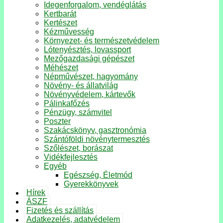
Idegenforgalom, vendéglátás
Kertbarát
Kertészet
Kézművesség
Környezet- és természetvédelem
Lótenyésztés, lovassport
Mezőgazdasági gépészet
Méhészet
Népművészet, hagyomány
Növény- és állatvilág
Növényvédelem, kártevők
Pálinkafőzés
Pénzügy, számvitel
Poszter
Szakácskönyv, gasztronómia
Szántóföldi növénytermesztés
Szőlészet, borászat
Vidékfejlesztés
Egyéb
Egészség, Életmód
Gyerekkönyvek
Hírek
ÁSZF
Fizetés és szállítás
Adatkezelés, adatvédelem