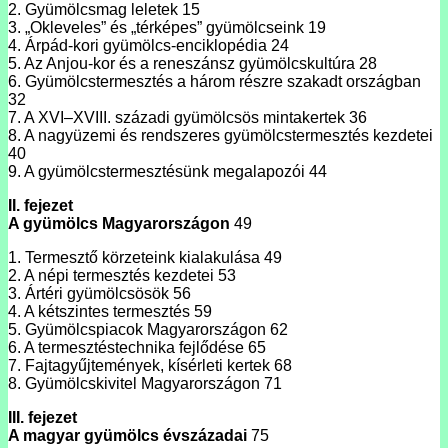
2. Gyümölcsmag leletek 15
3. „Okleveles” és „térképes” gyümölcseink 19
4. Árpád-kori gyümölcs-enciklopédia 24
5. Az Anjou-kor és a reneszánsz gyümölcskultúra 28
6. Gyümölcstermesztés a három részre szakadt országban
32
7. A XVI–XVIII. századi gyümölcsös mintakertek 36
8. A nagyüzemi és rendszeres gyümölcstermesztés kezdetei
40
9. A gyümölcstermesztésünk megalapozói 44
II. fejezet
A gyümölcs Magyarországon
49
1. Termesztő körzeteink kialakulása 49
2. A népi termesztés kezdetei 53
3. Ártéri gyümölcsösök 56
4. A kétszintes termesztés 59
5. Gyümölcspiacok Magyarországon 62
6. A termesztéstechnika fejlődése 65
7. Fajtagyűjtemények, kísérleti kertek 68
8. Gyümölcskivitel Magyarországon 71
III. fejezet
A magyar gyümölcs évszázadai
75