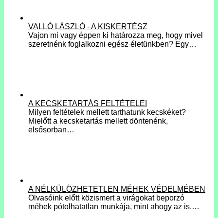
VALLÓ LÁSZLÓ - A KISKERTÉSZ
Vajon mi vagy éppen ki határozza meg, hogy mivel
szeretnénk foglalkozni egész életünkben? Egy…
A KECSKETARTÁS FELTÉTELEI
Milyen feltételek mellett tarthatunk kecskéket?
Mielőtt a kecsketartás mellett döntenénk,
elsősorban…
A NÉLKÜLÖZHETETLEN MÉHEK VÉDELMÉBEN
Olvasóink előtt közismert a virágokat beporzó
méhek pótolhatatlan munkája, mint ahogy az is,…