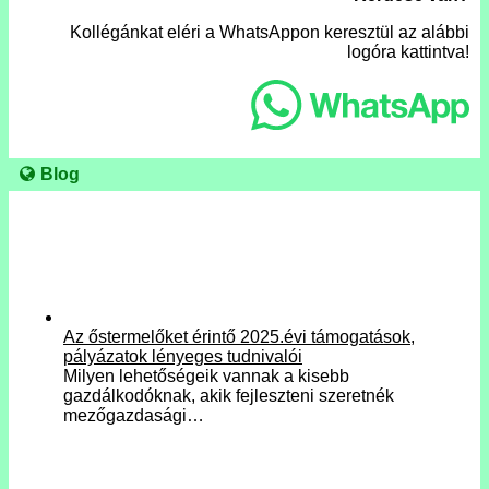
Kollégánkat eléri a WhatsAppon keresztül az alábbi
logóra kattintva!
Blog
Az őstermelőket érintő 2025.évi támogatások,
pályázatok lényeges tudnivalói
Milyen lehetőségeik vannak a kisebb
gazdálkodóknak, akik fejleszteni szeretnék
mezőgazdasági…