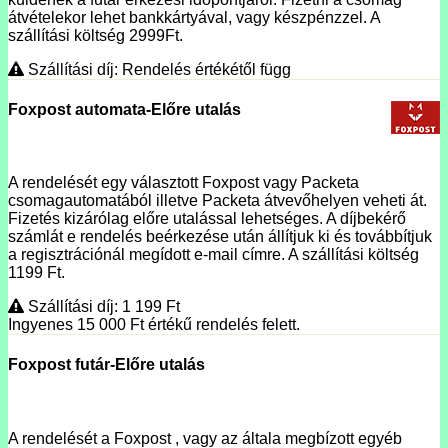
átvételekor lehet bankkártyával, vagy készpénzzel. A
szállítási költség 2999Ft.
Szállítási díj: Rendelés értékétől függ
Foxpost automata-Előre utalás
A rendelését egy választott Foxpost vagy Packeta
csomagautomatából illetve Packeta átvevőhelyen veheti át.
Fizetés kizárólag előre utalással lehetséges. A díjbekérő
számlát e rendelés beérkezése után állítjuk ki és továbbítjuk
a regisztrációnál megídott e-mail címre. A szállítási költség
1199 Ft.
Szállítási díj: 1 199
Ft
Ingyenes 15 000
Ft
értékű rendelés felett.
Foxpost futár-Előre utalás
A rendelését a Foxpost , vagy az általa megbízott egyéb