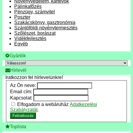
Növényvédelem, kártevők
Pálinkafőzés
Pénzügy, számvitel
Poszter
Szakácskönyv, gasztronómia
Szántóföldi növénytermesztés
Szőlészet, borászat
Vidékfejlesztés
Egyéb
Gyártók
Hírlevél
Iratkozzon fel hírlevelünkre!
Az Ön neve:
Email cím:
Kapcsolat:
Elfogadom a webáruház
Adatkezelési
Szabályzatát
.
Feliratkozás
Toplista