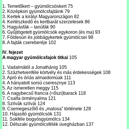
1. Temetőkert – gyümölcsöskert 75
2. Középkori gyümölcsfajtáink 79
3. Kertek a királyi Magyarországon 82
4. Kertészkedő és kertbarát szerzetesek 86
5. Hagyásfák – tanúfák 90
6. Gyűjtögetett gyümölcsök egykoron (és ma) 93
7. Földesúri és jobbágykertek gyümölcsei 98
8. A fajták csereberéje 102
IV. fejezet
A magyar gyümölcsfajok titkai
105
1. Vadalmától a Jonathánig 105
2. Százhetvenféle körtvély és más érdekességek 108
3. Apró és óriás almaidomúak 111
4. A hányatott sorsú cseresznye 113
5. Az ismeretlen meggy 115
6. A nagybecsű francia (=őszi)barack 118
7. Csalfa örményalma 121
8. Szilvák szilvái 124
9. Csemegeszőlő és „malosa” története 128
10. Hájasító gyümölcsök 131
11. Sokféle bogyósgyümölcs 134
12. Délszaki gyümölcsfélék üvegházban 137