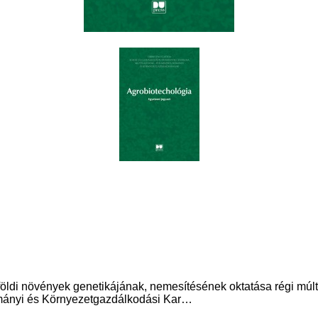
 növények genetikájának, nemesítésének oktatása régi múltra t
ományi és Környezetgazdálkodási Kar…