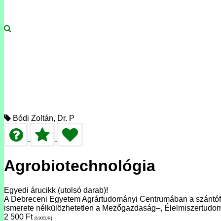
Bódi Zoltán, Dr. P
Agrobiotechnológia
Egyedi árucikk (utolsó darab)!
A Debreceni Egyetem Agrártudományi Centrumában a szántóföldi
ismerete nélkülözhetetlen a Mezőgazdaság–, Élelmiszertud
2 500
Ft
[6.90
EUR
]