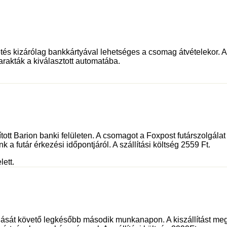
és kizárólag bankkártyával lehetséges a csomag átvételekor. Az 
rakták a kiválasztott automatába.
sított Barion banki felületen. A csomagot a Foxpost futárszolgá
 a futár érkezési időpontjáról. A szállítási költség 2559 Ft.
lett.
dását követő legkésőbb második munkanapon. A kiszállítást meg