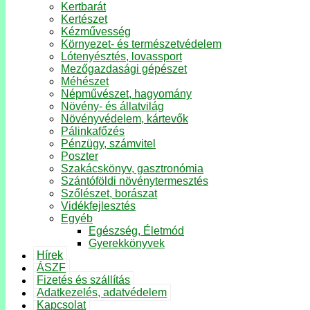
Kertbarát
Kertészet
Kézművesség
Környezet- és természetvédelem
Lótenyésztés, lovassport
Mezőgazdasági gépészet
Méhészet
Népművészet, hagyomány
Növény- és állatvilág
Növényvédelem, kártevők
Pálinkafőzés
Pénzügy, számvitel
Poszter
Szakácskönyv, gasztronómia
Szántóföldi növénytermesztés
Szőlészet, borászat
Vidékfejlesztés
Egyéb
Egészség, Életmód
Gyerekkönyvek
Hírek
ÁSZF
Fizetés és szállítás
Adatkezelés, adatvédelem
Kapcsolat