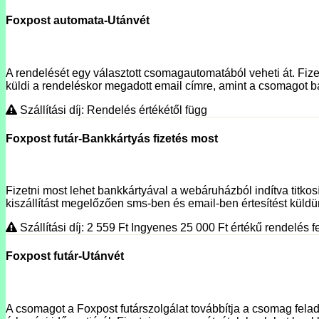
Foxpost automata-Utánvét
A rendelését egy választott csomagautomatából veheti át. Fizet
küldi a rendeléskor megadott email címre, amint a csomagot ba
Szállítási díj: Rendelés értékétől függ
Foxpost futár-Bankkártyás fizetés most
Fizetni most lehet bankkártyával a webáruházból indítva titko
kiszállítást megelőzően sms-ben és email-ben értesítést küldünk
Szállítási díj: 2 559
Ft
Ingyenes 25 000
Ft
értékű rendelés fe
Foxpost futár-Utánvét
A csomagot a Foxpost futárszolgálat továbbítja a csomag fela