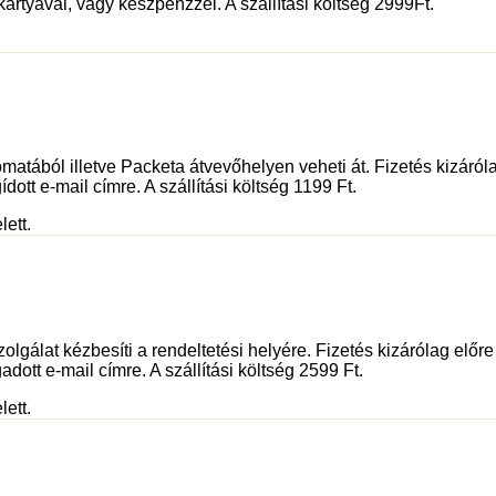
kártyával, vagy készpénzzel. A szállítási költség 2999Ft.
tából illetve Packeta átvevőhelyen veheti át. Fizetés kizáróla
dott e-mail címre. A szállítási költség 1199 Ft.
lett.
olgálat kézbesíti a rendeltetési helyére. Fizetés kizárólag előr
adott e-mail címre. A szállítási költség 2599 Ft.
lett.