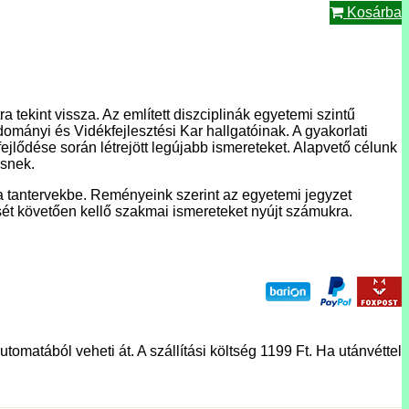
Kosárba
ekint vissza. Az említett diszciplinák egyetemi szintű
ányi és Vidékfejlesztési Kar hallgatóinak. A gyakorlati
fejlődése során létrejött legújabb ismereteket. Alapvető célunk
esnek.
a tantervekbe. Reményeink szerint az egyetemi jegyzet
ését követően kellő szakmai ismereteket nyújt számukra.
tomatából veheti át. A szállítási költség 1199 Ft. Ha utánvéttel