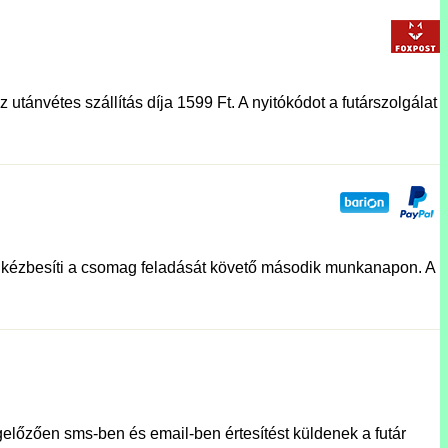
utánvétes szállítás díja 1599 Ft. A nyitókódot a futárszolgálat
lat kézbesíti a csomag feladását követő második munkanapon. A
előzően sms-ben és email-ben értesítést küldenek a futár