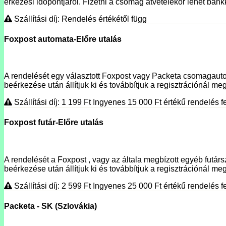
érkezési időpontjáról. Fizetni a csomag átvételekor lehet bank
Szállítási díj: Rendelés értékétől függ
Foxpost automata-Előre utalás
A rendelését egy választott Foxpost vagy Packeta csomagautoma
beérkezése után állítjuk ki és továbbítjuk a regisztrációnál megí
Szállítási díj: 1 199
Ft
Ingyenes 15 000
Ft
értékű rendelés fe
Foxpost futár-Előre utalás
A rendelését a Foxpost , vagy az általa megbízott egyéb futársz
beérkezése után állítjuk ki és továbbítjuk a regisztrációnál meg
Szállítási díj: 2 599
Ft
Ingyenes 25 000
Ft
értékű rendelés fe
Packeta - SK (Szlovákia)