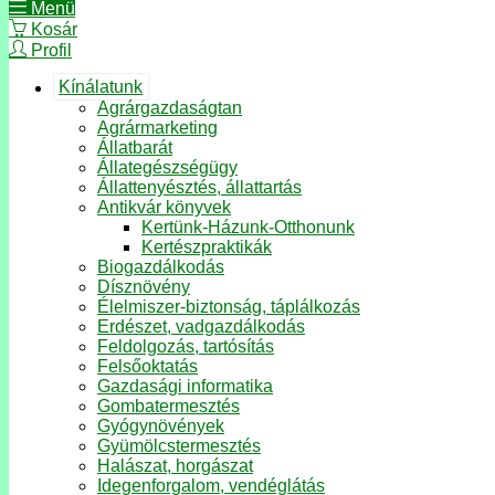
Menü
Kosár
Profil
Kínálatunk
Agrárgazdaságtan
Agrármarketing
Állatbarát
Állategészségügy
Állattenyésztés, állattartás
Antikvár könyvek
Kertünk-Házunk-Otthonunk
Kertészpraktikák
Biogazdálkodás
Dísznövény
Élelmiszer-biztonság, táplálkozás
Erdészet, vadgazdálkodás
Feldolgozás, tartósítás
Felsőoktatás
Gazdasági informatika
Gombatermesztés
Gyógynövények
Gyümölcstermesztés
Halászat, horgászat
Idegenforgalom, vendéglátás