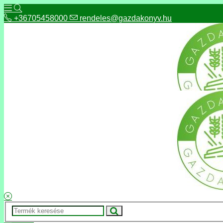
+36705458000
rendeles@gazdakonyv.hu
+36705458000
rendeles@gazdakonyv.hu
Hírek
ÁSZF
Fizetés és szállítás
Adatkezelés, adatvédelem
Kapcsolat