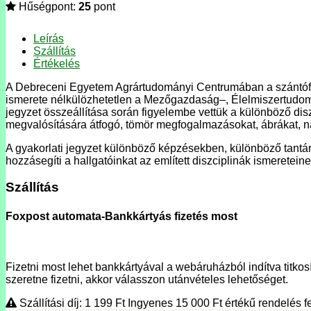
Hűségpont:
25
pont
Leírás
Szállítás
Értékelés
A Debreceni Egyetem Agrártudományi Centrumában a szántóföldi
ismerete nélkülözhetetlen a Mezőgazdaság–, Élelmiszertudomá
jegyzet összeállítása során figyelembe vettük a különböző disz
megvalósítására átfogó, tömör megfogalmazásokat, ábrákat, n
A gyakorlati jegyzet különböző képzésekben, különböző tantá
hozzásegíti a hallgatóinkat az említett diszciplinák ismerete
Szállítás
Foxpost automata-Bankkártyás fizetés most
Fizetni most lehet bankkártyával a webáruházból indítva titkosí
szeretne fizetni, akkor válasszon utánvételes lehetőséget.
Szállítási díj: 1 199
Ft
Ingyenes 15 000
Ft
értékű rendelés fe